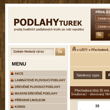
PŘIHLÁS
V
»
»
LIŠTY
Přechodové,
MENU
AKCE
LAMINÁTOVÉ PLOVOUCÍ PODLAHY
DŘEVĚNÉ PLOVOUCÍ PODLAHY
Přechodová lišta 35 mm
MASIVNÍ DŘEVĚNÉ PODLAHY
šroubovací - eloxovaný hli
PŘÍRODNÍ LINOLEUM
KOREK