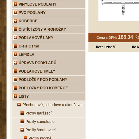
VINYLOVÉ PODLAHY
PVC PODLAHY
KOBERCE
ČISTÍCÍ ZÓNY A ROHOŽKY
186.34
Kč
PODLAHOVÉ LAKY
Cena s DPH:
Oleje Osmo
LEPIDLA
ÚPRAVA PODKLADŮ
PODLAHOVÉ TMELY
PODLOŽKY POD PODLAHY
PODLOŽKY POD KOBERCE
LIŠTY
Přechodové, schodové a ukončovací
Profily narážecí
Profily samolepící
Profily šroubovací
Profily ploché