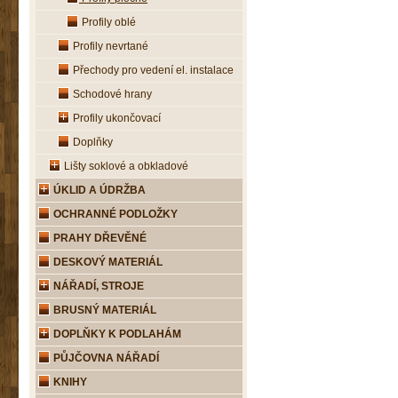
Profily oblé
Profily nevrtané
Přechody pro vedení el. instalace
Schodové hrany
Profily ukončovací
Doplňky
Lišty soklové a obkladové
ÚKLID A ÚDRŽBA
OCHRANNÉ PODLOŽKY
PRAHY DŘEVĚNÉ
DESKOVÝ MATERIÁL
NÁŘADÍ, STROJE
BRUSNÝ MATERIÁL
DOPLŇKY K PODLAHÁM
PŮJČOVNA NÁŘADÍ
KNIHY