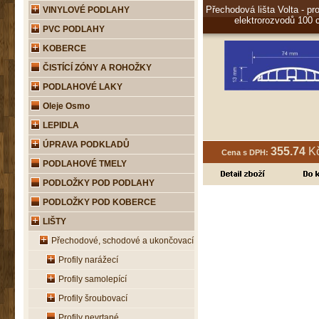
Přechodová lišta Volta - pro
VINYLOVÉ PODLAHY
elektrorozvodů 100
PVC PODLAHY
KOBERCE
ČISTÍCÍ ZÓNY A ROHOŽKY
PODLAHOVÉ LAKY
Oleje Osmo
LEPIDLA
ÚPRAVA PODKLADŮ
355.74
Kč
Cena s DPH:
PODLAHOVÉ TMELY
PODLOŽKY POD PODLAHY
PODLOŽKY POD KOBERCE
LIŠTY
Přechodové, schodové a ukončovací
Profily narážecí
Profily samolepící
Profily šroubovací
Profily nevrtané