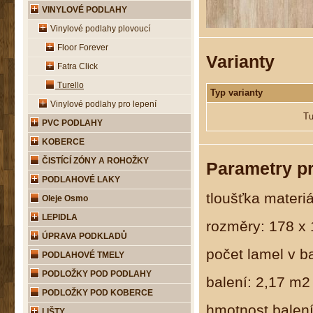
VINYLOVÉ PODLAHY
Vinylové podlahy plovoucí
Floor Forever
Varianty
Fatra Click
Turello
Typ varianty
Vinylové podlahy pro lepení
Tu
PVC PODLAHY
KOBERCE
ČISTÍCÍ ZÓNY A ROHOŽKY
Parametry p
PODLAHOVÉ LAKY
tloušťka materi
Oleje Osmo
LEPIDLA
rozměry: 178 x
ÚPRAVA PODKLADŮ
počet lamel v ba
PODLAHOVÉ TMELY
PODLOŽKY POD PODLAHY
balení: 2,17 m2
PODLOŽKY POD KOBERCE
hmotnost balení
LIŠTY