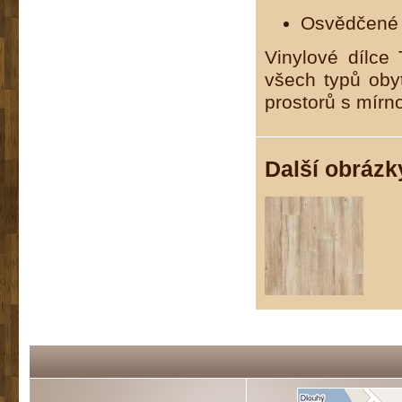
Osvědčené o
Vinylové dílce
všech typů oby
prostorů s mírno
Další obrázk