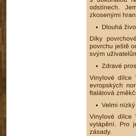
odstínech. J
zkosenými hrana
Dlouhá živo
Díky povrchov
povrchu ještě od
svým uživatelům
Zdravé pros
Vinylové dílce
evropských nor
ftalátová změkč
Velmi nízký
Vinylové dílce
vytápění. Pro j
zásady.