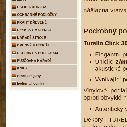
ÚKLID A ÚDRŽBA
nášlapná vrstv
OCHRANNÉ PODLOŽKY
PRAHY DŘEVĚNÉ
Podrobný po
DESKOVÝ MATERIÁL
NÁŘADÍ, STROJE
Turello Click 3
BRUSNÝ MATERIÁL
DOPLŇKY K PODLAHÁM
Elegantní p
Uniclic
zám
PŮJČOVNA NÁŘADÍ
akustické p
KNIHY
Pronájem jurty
Vynikající 
hodiny a hodinky
Vinylové podla
oproti obvyklé n
Autentický 
Dekory TUREL
s dokonalou re