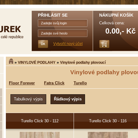
PŘIHLÁSIT SE
NÁKUPNÍ KOŠÍK
Celková cena:
0.00,- Kč
Vytvořit nový účet
»
»
VINYLOVÉ PODLAHY
Vinylové podlahy plovoucí
Vinylové podlahy plovo
Floor Forever
Fatra Click
Turello
Turello Click 30 - 112
Turello Click 30 - 116