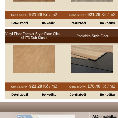
921.29
Kč / m2
921.29
Kč / m2
Cena s DPH:
Cena s DPH:
Vinyl Floor Forever Style Floor Click -
Podložka Style Floor
41173 Dub Klasik
921.29
Kč / m2
176.40
Kč / m2
Cena s DPH:
Cena s DPH:
Akční nabídka: