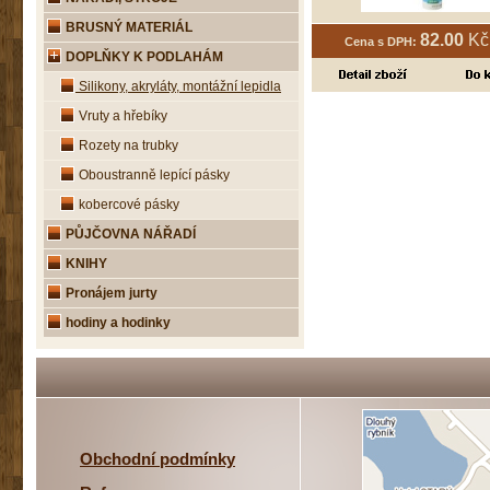
BRUSNÝ MATERIÁL
82.00
Kč 
Cena s DPH:
DOPLŇKY K PODLAHÁM
Silikony, akryláty, montážní lepidla
Vruty a hřebíky
Rozety na trubky
Oboustranně lepící pásky
kobercové pásky
PŮJČOVNA NÁŘADÍ
KNIHY
Pronájem jurty
hodiny a hodinky
Obchodní podmínky