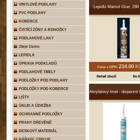
VINYLOVÉ PODLAHY
Lepidlo Mamut Glue, 290 
PVC PODLAHY
KOBERCE
ČISTÍCÍ ZÓNY A ROHOŽKY
PODLAHOVÉ LAKY
Oleje Osmo
LEPIDLA
ÚPRAVA PODKLADŮ
234.00
Kč
Cena s DPH:
PODLAHOVÉ TMELY
PODLOŽKY POD PODLAHY
PODLOŽKY POD KOBERCE
Akrylátový tmel - disperzní 
LIŠTY
ÚKLID A ÚDRŽBA
OCHRANNÉ PODLOŽKY
PRAHY DŘEVĚNÉ
DESKOVÝ MATERIÁL
NÁŘADÍ, STROJE