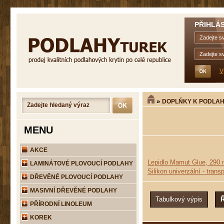
PŘIHLÁS
V
»
DOPLŇKY K PODLA
MENU
AKCE
Lepidlo Mamut Glue, 290 m
LAMINÁTOVÉ PLOVOUCÍ PODLAHY
Silikon univerzální - trans
DŘEVĚNÉ PLOVOUCÍ PODLAHY
MASIVNÍ DŘEVĚNÉ PODLAHY
PŘÍRODNÍ LINOLEUM
KOREK