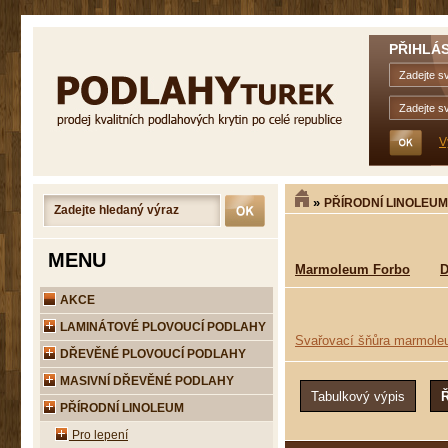
PŘIHLÁS
V
»
PŘÍRODNÍ LINOLEUM
MENU
Marmoleum Forbo
D
AKCE
LAMINÁTOVÉ PLOVOUCÍ PODLAHY
Svařovací šňůra marmole
DŘEVĚNÉ PLOVOUCÍ PODLAHY
MASIVNÍ DŘEVĚNÉ PODLAHY
PŘÍRODNÍ LINOLEUM
Pro lepení