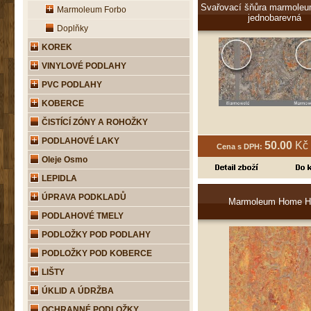
Svařovací šňůra marmole
Marmoleum Forbo
jednobarevná
Doplňky
KOREK
VINYLOVÉ PODLAHY
PVC PODLAHY
KOBERCE
ČISTÍCÍ ZÓNY A ROHOŽKY
PODLAHOVÉ LAKY
50.00
Kč 
Cena s DPH:
Oleje Osmo
LEPIDLA
ÚPRAVA PODKLADŮ
Marmoleum Home H
PODLAHOVÉ TMELY
PODLOŽKY POD PODLAHY
PODLOŽKY POD KOBERCE
LIŠTY
ÚKLID A ÚDRŽBA
OCHRANNÉ PODLOŽKY