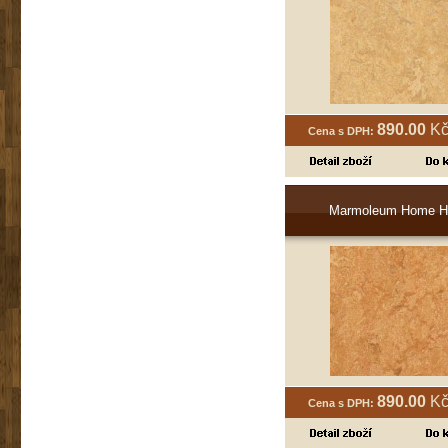
890.00
Kč
Cena s DPH:
Marmoleum Home H
890.00
Kč
Cena s DPH: