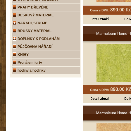
PRAHY DŘEVĚNÉ
890.00
Kč
Cena s DPH:
DESKOVÝ MATERIÁL
NÁŘADÍ, STROJE
BRUSNÝ MATERIÁL
Marmoleum Home H
DOPLŇKY K PODLAHÁM
PŮJČOVNA NÁŘADÍ
KNIHY
Pronájem jurty
hodiny a hodinky
890.00
Kč
Cena s DPH:
Marmoleum Home H