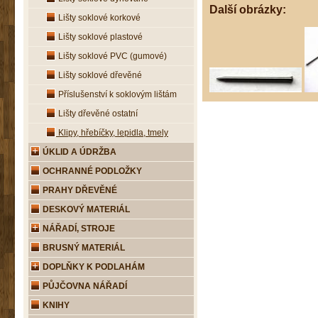
Další obrázky:
Lišty soklové korkové
Lišty soklové plastové
Lišty soklové PVC (gumové)
Lišty soklové dřevěné
Příslušenství k soklovým lištám
Lišty dřevěné ostatní
Klipy, hřebíčky, lepidla, tmely
ÚKLID A ÚDRŽBA
OCHRANNÉ PODLOŽKY
PRAHY DŘEVĚNÉ
DESKOVÝ MATERIÁL
NÁŘADÍ, STROJE
BRUSNÝ MATERIÁL
DOPLŇKY K PODLAHÁM
PŮJČOVNA NÁŘADÍ
KNIHY