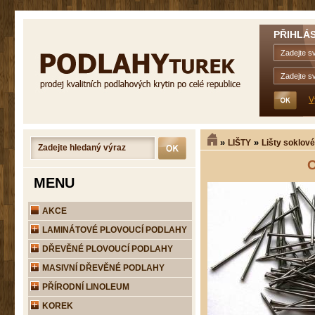
PŘIHLÁS
V
»
»
LIŠTY
Lišty soklov
O
MENU
AKCE
LAMINÁTOVÉ PLOVOUCÍ PODLAHY
DŘEVĚNÉ PLOVOUCÍ PODLAHY
MASIVNÍ DŘEVĚNÉ PODLAHY
PŘÍRODNÍ LINOLEUM
KOREK