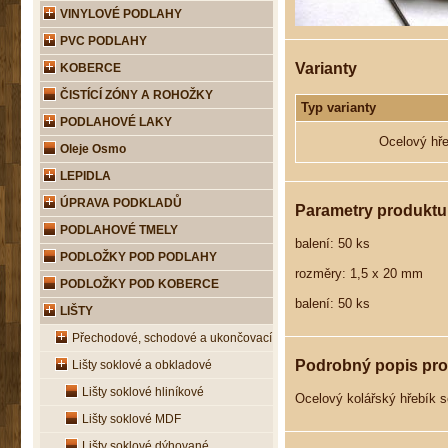
VINYLOVÉ PODLAHY
PVC PODLAHY
Varianty
KOBERCE
ČISTÍCÍ ZÓNY A ROHOŽKY
Typ varianty
PODLAHOVÉ LAKY
Ocelový hře
Oleje Osmo
LEPIDLA
ÚPRAVA PODKLADŮ
Parametry produktu
PODLAHOVÉ TMELY
balení: 50 ks
PODLOŽKY POD PODLAHY
rozměry: 1,5 x 20 mm
PODLOŽKY POD KOBERCE
balení: 50 ks
LIŠTY
Přechodové, schodové a ukončovací
Podrobný popis pr
Lišty soklové a obkladové
Lišty soklové hliníkové
Ocelový kolářský hřebík s
Lišty soklové MDF
Lišty soklové dýhované