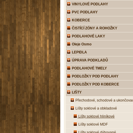
VINYLOVÉ PODLAHY
PVC PODLAHY
KOBERCE
ČISTÍCÍ ZÓNY A ROHOŽKY
PODLAHOVÉ LAKY
Oleje Osmo
LEPIDLA
ÚPRAVA PODKLADŮ
PODLAHOVÉ TMELY
PODLOŽKY POD PODLAHY
PODLOŽKY POD KOBERCE
LIŠTY
Přechodové, schodové a ukončovac
Lišty soklové a obkladové
Lišty soklové hliníkové
Lišty soklové MDF
Lišty soklové dýhované