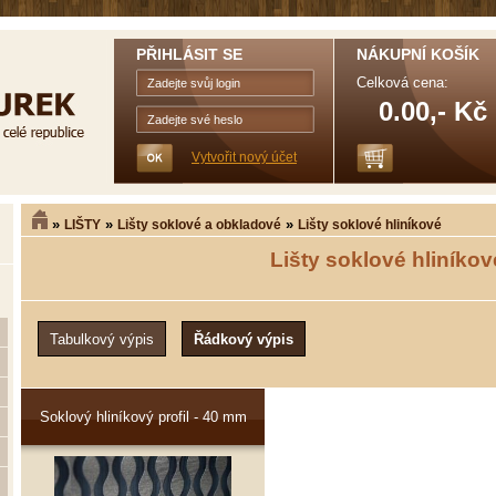
PŘIHLÁSIT SE
NÁKUPNÍ KOŠÍK
Celková cena:
0.00,- Kč
Vytvořit nový účet
»
»
»
LIŠTY
Lišty soklové a obkladové
Lišty soklové hliníkové
Lišty soklové hliníkov
Soklový hliníkový profil - 40 mm