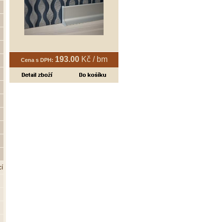
193.00
Kč / bm
Cena s DPH:
í