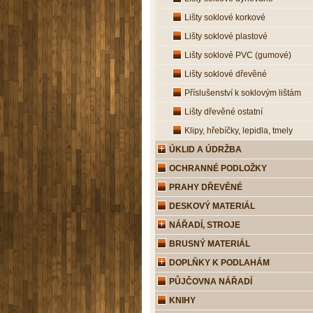
Lišty soklové korkové
Lišty soklové plastové
Lišty soklové PVC (gumové)
Lišty soklové dřevěné
Příslušenství k soklovým lištám
Lišty dřevěné ostatní
Klipy, hřebíčky, lepidla, tmely
ÚKLID A ÚDRŽBA
OCHRANNÉ PODLOŽKY
PRAHY DŘEVĚNÉ
DESKOVÝ MATERIÁL
NÁŘADÍ, STROJE
BRUSNÝ MATERIÁL
DOPLŇKY K PODLAHÁM
PŮJČOVNA NÁŘADÍ
KNIHY