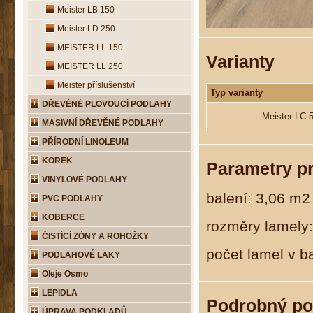
Meister LB 150
Meister LD 250
MEISTER LL 150
Varianty
MEISTER LL 250
Meister příslušenství
Typ varianty
DŘEVĚNÉ PLOVOUCÍ PODLAHY
Meister LC
MASIVNÍ DŘEVĚNÉ PODLAHY
PŘÍRODNÍ LINOLEUM
KOREK
Parametry p
VINYLOVÉ PODLAHY
balení: 3,06 m2
PVC PODLAHY
KOBERCE
rozměry lamely
ČISTÍCÍ ZÓNY A ROHOŽKY
počet lamel v ba
PODLAHOVÉ LAKY
Oleje Osmo
LEPIDLA
Podrobný po
ÚPRAVA PODKLADŮ