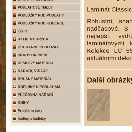
PODLAHOVÉ TMELY
Laminát Classic
PODLOŽKY POD PODLAHY
Robustní, sna
PODLOŽKY POD KOBERCE
nadčasové. S n
LIŠTY
nejlepší: vy
ÚKLID A ÚDRŽBA
laminátovými 
OCHRANNÉ PODLOŽKY
Kolekce LC 55
PRAHY DŘEVĚNÉ
aktuálními dek
DESKOVÝ MATERIÁL
NÁŘADÍ, STROJE
Další obrázk
BRUSNÝ MATERIÁL
DOPLŇKY K PODLAHÁM
PŮJČOVNA NÁŘADÍ
KNIHY
Pronájem jurty
hodiny a hodinky