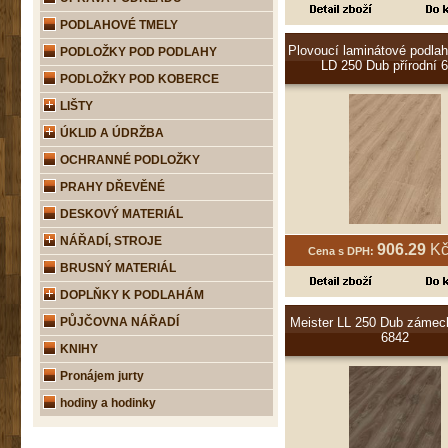
PODLAHOVÉ TMELY
Plovoucí laminátové podlah
PODLOŽKY POD PODLAHY
LD 250 Dub přírodní 
PODLOŽKY POD KOBERCE
LIŠTY
ÚKLID A ÚDRŽBA
OCHRANNÉ PODLOŽKY
PRAHY DŘEVĚNÉ
DESKOVÝ MATERIÁL
NÁŘADÍ, STROJE
906.29
Kč
Cena s DPH:
BRUSNÝ MATERIÁL
DOPLŇKY K PODLAHÁM
Meister LL 250 Dub zámec
PŮJČOVNA NÁŘADÍ
6842
KNIHY
Pronájem jurty
hodiny a hodinky