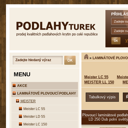
PŘIHLÁS
V
»
LAMINÁTOVÉ PLOVO
MENU
Meister LC 55
Meiste
MEISTER LL 150
ME
AKCE
LAMINÁTOVÉ PLOVOUCÍ PODLAHY
MEISTER
Meister LC 55
Plovoucí laminátové podlah
Meister LD 55
LD 250 Dub polní světl
Meister LC 150