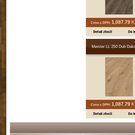
1,087.79
K
Cena s DPH:
Meister LL 250 Dub Dak
1,087.79
K
Cena s DPH: