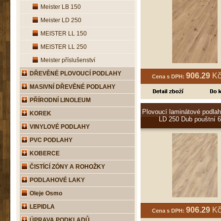
Meister LB 150
Meister LD 250
MEISTER LL 150
MEISTER LL 250
Meister příslušenství
DŘEVĚNÉ PLOVOUCÍ PODLAHY
906.29
Kč
Cena s DPH:
MASIVNÍ DŘEVĚNÉ PODLAHY
PŘÍRODNÍ LINOLEUM
Plovoucí laminátové podlah
KOREK
LD 250 Dub pouštní 
VINYLOVÉ PODLAHY
PVC PODLAHY
KOBERCE
ČISTÍCÍ ZÓNY A ROHOŽKY
PODLAHOVÉ LAKY
Oleje Osmo
LEPIDLA
906.29
Kč
Cena s DPH:
ÚPRAVA PODKLADŮ