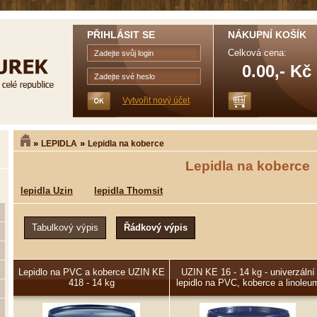
PŘIHLÁSIT SE
NÁKUPNÍ KOŠÍK
Celková cena:
0.00,- Kč
Vytvořit nový účet
»
»
LEPIDLA
Lepidla na koberce
Lepidla na koberce
lepidla Uzin
lepidla Thomsit
Lepidlo na PVC a koberce UZIN KE
UZIN KE 16 - 14 kg - univerzální
418 - 14 kg
lepidlo na PVC, koberce a linoleu