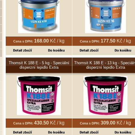
168.00
Kč / kg
177.50
Kč / kg
Cena s DPH:
Cena s DPH:
Thomsit K 188 E - 5 kg - Speciální
Thomsit K 188 E - 13 kg - Speciál
disperzní lepidlo Extra
disperzní lepidlo Extra
430.50
Kč / kg
309.00
Kč / kg
Cena s DPH:
Cena s DPH: