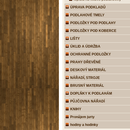
ÚPRAVA PODKLADŮ
PODLAHOVÉ TMELY
PODLOŽKY POD PODLAHY
PODLOŽKY POD KOBERCE
LIŠTY
ÚKLID A ÚDRŽBA
OCHRANNÉ PODLOŽKY
PRAHY DŘEVĚNÉ
DESKOVÝ MATERIÁL
NÁŘADÍ, STROJE
BRUSNÝ MATERIÁL
DOPLŇKY K PODLAHÁM
PŮJČOVNA NÁŘADÍ
KNIHY
Pronájem jurty
hodiny a hodinky