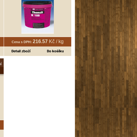
216.57
Kč / kg
Cena s DPH:
ní