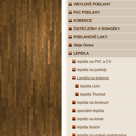
VINYLOVÉ PODLAHY
PVC PODLAHY
KOBERCE
ČISTÍCÍ ZÓNY A ROHOŽKY
PODLAHOVÉ LAKY
Oleje Osmo
LEPIDLA
lepidla na PVC a CV
lepidla na parkety
Lepidla na koberce
lepidla Uzin
lepidla Thomsit
lepidla na linoleum
speciální lepidla
lepidlo na korek
lepidla fixační
lepidla na vodivé podlahoviny