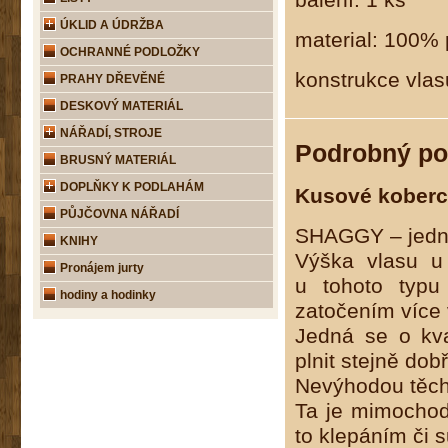
ÚKLID A ÚDRŽBA
material: 100% 
OCHRANNÉ PODLOŽKY
konstrukce vla
PRAHY DŘEVĚNÉ
DESKOVÝ MATERIÁL
NÁŘADÍ, STROJE
Podrobný po
BRUSNÝ MATERIÁL
DOPLŇKY K PODLAHÁM
Kusové koberce
PŮJČOVNA NÁŘADÍ
SHAGGY – jedná
KNIHY
Výška vlasu u
Pronájem jurty
u tohoto typu
hodiny a hodinky
zatočením více 
Jedná se o kval
plnit stejně dob
Nevýhodou těch
Ta je mimochod
to klepáním či