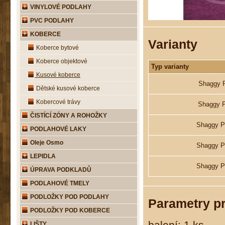
VINYLOVÉ PODLAHY
PVC PODLAHY
KOBERCE
Varianty
Koberce bytové
Koberce objektové
Typ varianty
Kusové koberce
Shaggy Pl
Dětské kusové koberce
Kobercové trávy
Shaggy Pl
ČISTÍCÍ ZÓNY A ROHOŽKY
Shaggy Pl
PODLAHOVÉ LAKY
Oleje Osmo
Shaggy Pl
LEPIDLA
Shaggy Pl
ÚPRAVA PODKLADŮ
PODLAHOVÉ TMELY
PODLOŽKY POD PODLAHY
Parametry p
PODLOŽKY POD KOBERCE
balení: 1 ks
LIŠTY