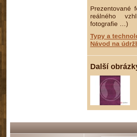
Prezentované f
reálného vzh
fotografie …)
Typy a techno
Návod na údrž
Další obrázk