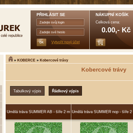
PŘIHLÁSIT SE
NÁKUPNÍ KOŠÍK
Celková cena:
0.00,- Kč
Vytvořit nový účet
»
»
KOBERCE
Kobercové trávy
Kobercové trávy
Umělá tráva SUMMER AB - šíře 2 m
Umělá tráva SUMMER nop - šíře 2