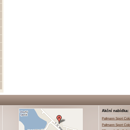
Akční nabídka:
Pallmann Sport Colo
Pallmann Sport Colo