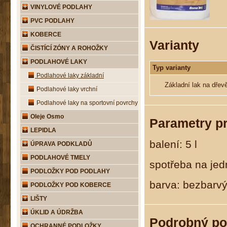
VINYLOVÉ PODLAHY
PVC PODLAHY
KOBERCE
Varianty
ČISTÍCÍ ZÓNY A ROHOŽKY
PODLAHOVÉ LAKY
Typ varianty
Podlahové laky základní
Základní lak na dřev
Podlahové laky vrchní
Podlahové laky na sportovní povrchy
Oleje Osmo
Parametry p
LEPIDLA
balení: 5 l
ÚPRAVA PODKLADŮ
PODLAHOVÉ TMELY
spotřeba na jed
PODLOŽKY POD PODLAHY
barva: bezbarv
PODLOŽKY POD KOBERCE
LIŠTY
ÚKLID A ÚDRŽBA
Podrobný po
OCHRANNÉ PODLOŽKY