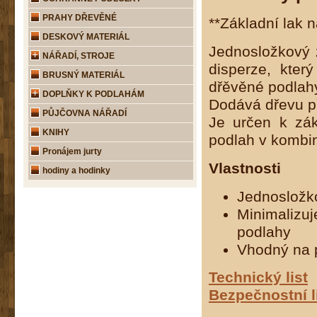
PRAHY DŘEVĚNÉ
**Základní lak 
DESKOVÝ MATERIÁL
Jednosložkový z
NÁŘADÍ, STROJE
disperze, kter
BRUSNÝ MATERIÁL
dřěvěné podlah
DOPLŇKY K PODLAHÁM
Dodává dřevu př
PŮJČOVNA NÁŘADÍ
Je určen k zák
KNIHY
podlah v kombin
Pronájem jurty
Vlastnosti
hodiny a hodinky
Jednosložko
Minimalizu
podlahy
Vhodný na 
Technický list
Bezpečnostní l