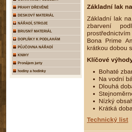
Základní lak n
PRAHY DŘEVĚNÉ
DESKOVÝ MATERIÁL
Základní lak na
NÁŘADÍ, STROJE
zbarvení po
BRUSNÝ MATERIÁL
prostřednictvím
DOPLŇKY K PODLAHÁM
Bona Prime Am
krátkou dobou s
PŮJČOVNA NÁŘADÍ
KNIHY
Klíčové výhod
Pronájem jurty
Bohaté zbar
hodiny a hodinky
Na vodní bá
Dlouhá doba
Stejnoměrn
Nízký obsah
Krátká doba
Technický list