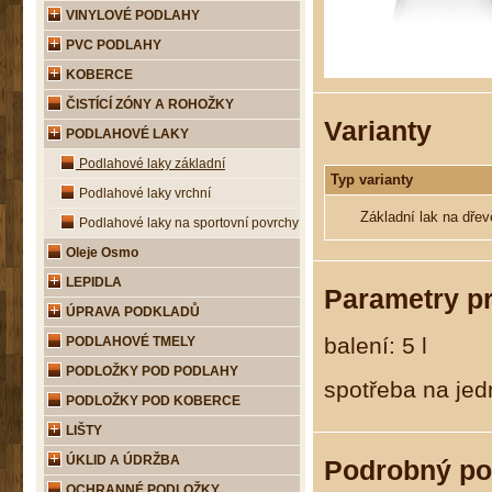
VINYLOVÉ PODLAHY
PVC PODLAHY
KOBERCE
ČISTÍCÍ ZÓNY A ROHOŽKY
Varianty
PODLAHOVÉ LAKY
Podlahové laky základní
Typ varianty
Podlahové laky vrchní
Základní lak na dře
Podlahové laky na sportovní povrchy
Oleje Osmo
LEPIDLA
Parametry p
ÚPRAVA PODKLADŮ
balení: 5 l
PODLAHOVÉ TMELY
PODLOŽKY POD PODLAHY
spotřeba na jed
PODLOŽKY POD KOBERCE
LIŠTY
ÚKLID A ÚDRŽBA
Podrobný po
OCHRANNÉ PODLOŽKY