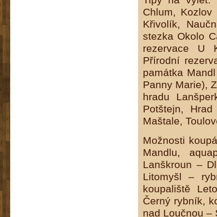
Tipy na výlet:
Chlum, Kozlov
Křivolík, Nau
stezka Okolo Ca
rezervace U K
Přírodní rezer
památka Mandl 
Panny Marie), Z
hradu Lanšper
Potštejn, Hrad
Maštale, Toulo
Možnosti koupá
Mandlu, aquap
Lanškroun – Dlo
Litomyšl – ryb
koupaliště Let
Černý rybník, k
nad Loučnou – Š