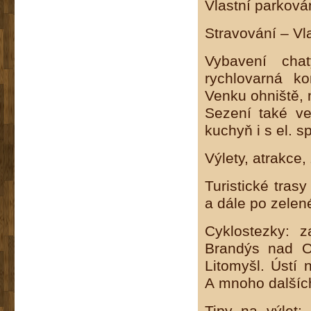
Vlastní parkován
Stravování – Vl
Vybavení cha
rychlovarná ko
Venku ohniště, m
Sezení také ve
kuchyň i s el. 
Výlety, atrakce
Turistické trasy
a dále po zelen
Cyklostezky: z
Brandýs nad Or
Litomyšl. Ústí
A mnoho dalšíc