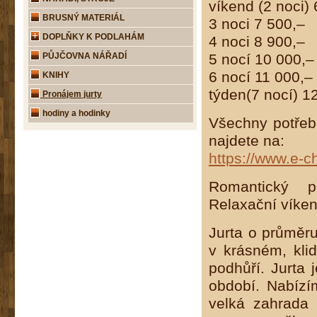
víkend (2 noci)
BRUSNÝ MATERIÁL
3 noci 7 500,–
DOPLŇKY K PODLAHÁM
4 noci 8 900,–
PŮJČOVNA NÁŘADÍ
5 nocí 10 000,–
6 nocí 11 000,–
KNIHY
týden(7 nocí) 1
Pronájem jurty
hodiny a hodinky
Všechny potřeb
najdete na:
https://www.e-
Romantický p
Relaxační víke
Jurta o průměr
v krásném, kli
podhůří. Jurta 
období. Nabízí
velká zahrada 