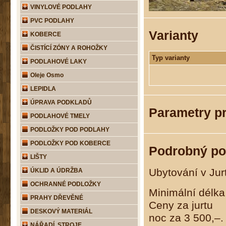
VINYLOVÉ PODLAHY
PVC PODLAHY
Varianty
KOBERCE
ČISTÍCÍ ZÓNY A ROHOŽKY
Typ varianty
PODLAHOVÉ LAKY
Oleje Osmo
LEPIDLA
ÚPRAVA PODKLADŮ
Parametry p
PODLAHOVÉ TMELY
PODLOŽKY POD PODLAHY
PODLOŽKY POD KOBERCE
Podrobný po
LIŠTY
Ubytování v Jur
ÚKLID A ÚDRŽBA
OCHRANNÉ PODLOŽKY
Minimální délka
PRAHY DŘEVĚNÉ
Ceny za jurtu
DESKOVÝ MATERIÁL
noc za 3 500,–.
NÁŘADÍ, STROJE