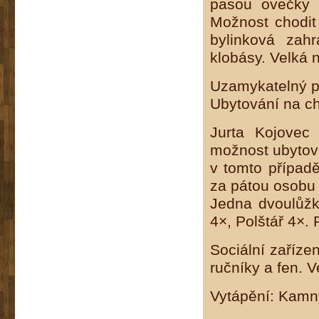
pasou ovečky 
Možnost chodit
bylinková zah
klobásy. Velká 
Uzamykatelný pr
Ubytování na c
Jurta Kojovec
možnost ubytova
v tomto případě
za pátou osobu 
Jedna dvoulůžk
4×, Polštář 4×. 
Sociální zaříz
ručníky a fen. 
Vytápění: Kamn