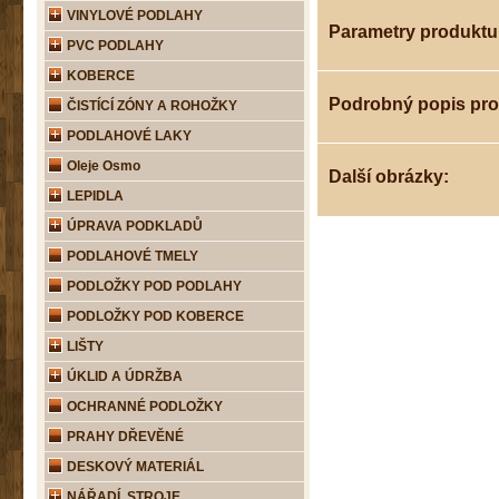
VINYLOVÉ PODLAHY
Parametry produktu
PVC PODLAHY
KOBERCE
Podrobný popis pr
ČISTÍCÍ ZÓNY A ROHOŽKY
PODLAHOVÉ LAKY
Oleje Osmo
Další obrázky:
LEPIDLA
ÚPRAVA PODKLADŮ
PODLAHOVÉ TMELY
PODLOŽKY POD PODLAHY
PODLOŽKY POD KOBERCE
LIŠTY
ÚKLID A ÚDRŽBA
OCHRANNÉ PODLOŽKY
PRAHY DŘEVĚNÉ
DESKOVÝ MATERIÁL
NÁŘADÍ, STROJE