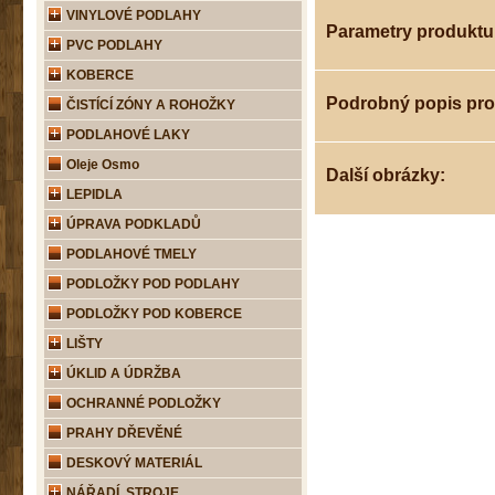
VINYLOVÉ PODLAHY
Parametry produktu
PVC PODLAHY
KOBERCE
Podrobný popis pr
ČISTÍCÍ ZÓNY A ROHOŽKY
PODLAHOVÉ LAKY
Oleje Osmo
Další obrázky:
LEPIDLA
ÚPRAVA PODKLADŮ
PODLAHOVÉ TMELY
PODLOŽKY POD PODLAHY
PODLOŽKY POD KOBERCE
LIŠTY
ÚKLID A ÚDRŽBA
OCHRANNÉ PODLOŽKY
PRAHY DŘEVĚNÉ
DESKOVÝ MATERIÁL
NÁŘADÍ, STROJE