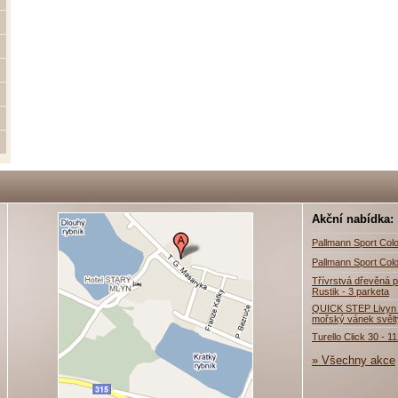
Akční nabídka:
Pallmann Sport Colo
Pallmann Sport Colo
Třívrstvá dřevěná p
Rustik - 3 parketa
QUICK STEP Livyn 
mořský vánek svěl
Turello Click 30 - 1
» Všechny akce