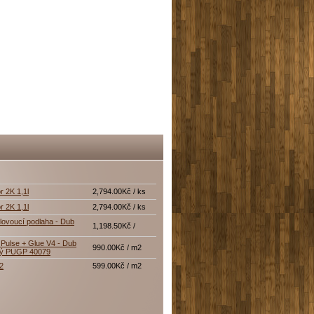
r 2K 1,1l
2,794.00Kč / ks
r 2K 1,1l
2,794.00Kč / ks
lovoucí podlaha - Dub
1,198.50Kč /
Pulse + Glue V4 - Dub
990.00Kč / m2
tý PUGP 40079
12
599.00Kč / m2