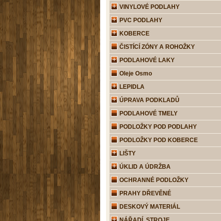
VINYLOVÉ PODLAHY
PVC PODLAHY
KOBERCE
ČISTÍCÍ ZÓNY A ROHOŽKY
PODLAHOVÉ LAKY
Oleje Osmo
LEPIDLA
ÚPRAVA PODKLADŮ
PODLAHOVÉ TMELY
PODLOŽKY POD PODLAHY
PODLOŽKY POD KOBERCE
LIŠTY
ÚKLID A ÚDRŽBA
OCHRANNÉ PODLOŽKY
PRAHY DŘEVĚNÉ
DESKOVÝ MATERIÁL
NÁŘADÍ, STROJE