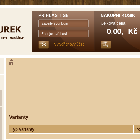
PŘIHLÁSIT SE
NÁKUPNÍ KOŠÍK
Celková cena:
0.00,- Kč
Vytvořit nový účet
Varianty
Typ varianty
Po