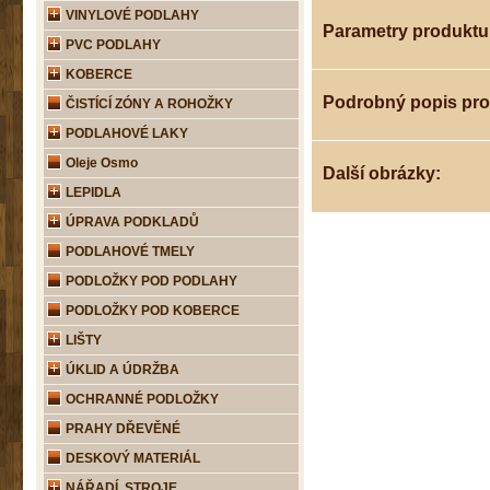
VINYLOVÉ PODLAHY
Parametry produktu
PVC PODLAHY
KOBERCE
Podrobný popis pr
ČISTÍCÍ ZÓNY A ROHOŽKY
PODLAHOVÉ LAKY
Oleje Osmo
Další obrázky:
LEPIDLA
ÚPRAVA PODKLADŮ
PODLAHOVÉ TMELY
PODLOŽKY POD PODLAHY
PODLOŽKY POD KOBERCE
LIŠTY
ÚKLID A ÚDRŽBA
OCHRANNÉ PODLOŽKY
PRAHY DŘEVĚNÉ
DESKOVÝ MATERIÁL
NÁŘADÍ, STROJE