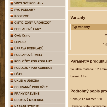
VINYLOVÉ PODLAHY
PVC PODLAHY
KOBERCE
Varianty
ČISTÍCÍ ZÓNY A ROHOŽKY
Typ varianty
PODLAHOVÉ LAKY
Prá
Oleje Osmo
LEPIDLA
Prá
ÚPRAVA PODKLADŮ
PODLAHOVÉ TMELY
Parametry produktu
PODLOŽKY POD PODLAHY
PODLOŽKY POD KOBERCE
tloušťka materiálu: 20 mm
LIŠTY
balení: 1 ks
ÚKLID A ÚDRŽBA
OCHRANNÉ PODLOŽKY
Podrobný popis pr
PRAHY DŘEVĚNÉ
Cena je za rozměr 82×15
DESKOVÝ MATERIÁL
Dřevěné prahy dodáváme v
NÁŘADÍ, STROJE