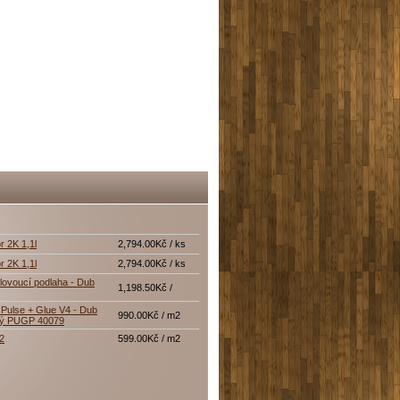
r 2K 1,1l
2,794.00Kč / ks
r 2K 1,1l
2,794.00Kč / ks
lovoucí podlaha - Dub
1,198.50Kč /
Pulse + Glue V4 - Dub
990.00Kč / m2
tý PUGP 40079
12
599.00Kč / m2