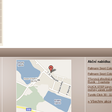
Akční nabídka:
Pallmann Sport Colo
Pallmann Sport Colo
Třívrstvá dřevěná p
Rustik - 3 parketa
QUICK STEP Livyn 
mořský vánek svěl
Turello Click 30 - 1
» Všechny akce