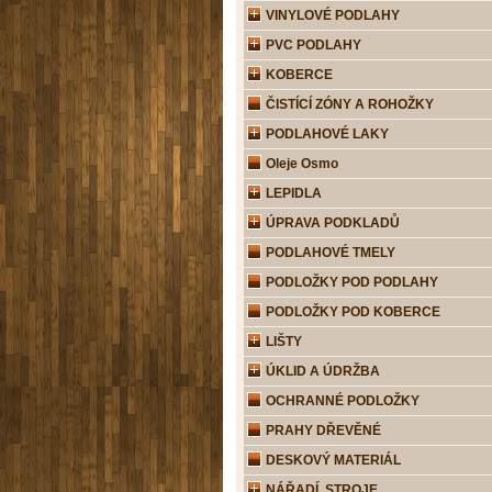
VINYLOVÉ PODLAHY
PVC PODLAHY
KOBERCE
ČISTÍCÍ ZÓNY A ROHOŽKY
PODLAHOVÉ LAKY
Oleje Osmo
LEPIDLA
ÚPRAVA PODKLADŮ
PODLAHOVÉ TMELY
PODLOŽKY POD PODLAHY
PODLOŽKY POD KOBERCE
LIŠTY
ÚKLID A ÚDRŽBA
OCHRANNÉ PODLOŽKY
PRAHY DŘEVĚNÉ
DESKOVÝ MATERIÁL
NÁŘADÍ, STROJE