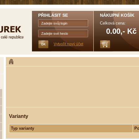
PŘIHLÁSIT SE
NÁKUPNÍ KOŠÍK
Celková cena:
0.00,- Kč
Vytvořit nový účet
Varianty
Typ varianty
Po