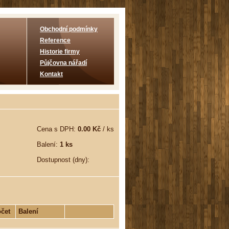
Obchodní podmínky
Reference
Historie firmy
Půjčovna nářadí
Kontakt
Cena s DPH:
0.00 Kč
/ ks
Balení:
1 ks
Dostupnost (dny):
čet
Balení