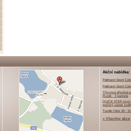
Akční nabídka:
Pallmann Sport Colo
Pallmann Sport Colo
Třívrstvá dřevěná p
Rustik - 3 parketa
QUICK STEP Livyn 
mořský vánek svěl
Turello Click 30 - 1
» Všechny akce