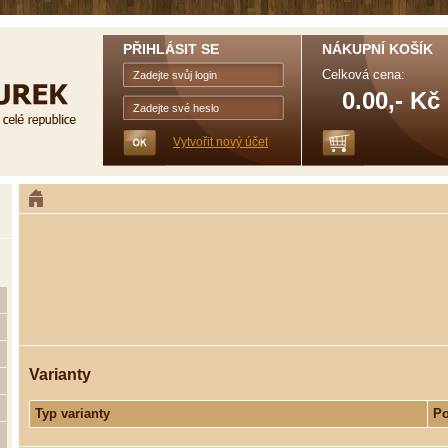
PŘIHLÁSIT SE
NÁKUPNÍ KOŠÍK
Celková cena:
0.00,- Kč
Vytvořit nový účet
Varianty
Typ varianty
Po