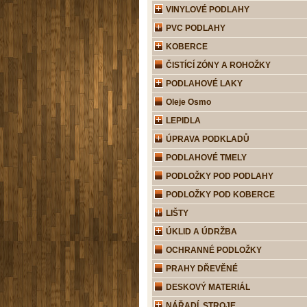
VINYLOVÉ PODLAHY
PVC PODLAHY
KOBERCE
ČISTÍCÍ ZÓNY A ROHOŽKY
PODLAHOVÉ LAKY
Oleje Osmo
LEPIDLA
ÚPRAVA PODKLADŮ
PODLAHOVÉ TMELY
PODLOŽKY POD PODLAHY
PODLOŽKY POD KOBERCE
LIŠTY
ÚKLID A ÚDRŽBA
OCHRANNÉ PODLOŽKY
PRAHY DŘEVĚNÉ
DESKOVÝ MATERIÁL
NÁŘADÍ, STROJE