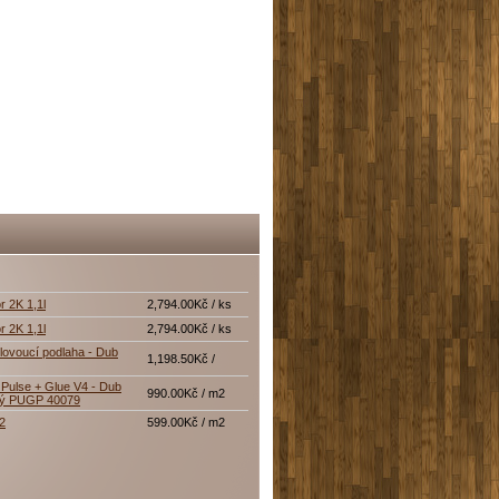
r 2K 1,1l
2,794.00Kč / ks
r 2K 1,1l
2,794.00Kč / ks
lovoucí podlaha - Dub
1,198.50Kč /
Pulse + Glue V4 - Dub
990.00Kč / m2
tý PUGP 40079
12
599.00Kč / m2