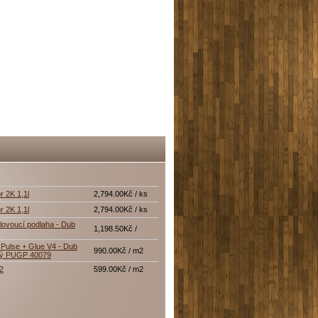
r 2K 1,1l
2,794.00Kč / ks
r 2K 1,1l
2,794.00Kč / ks
lovoucí podlaha - Dub
1,198.50Kč /
Pulse + Glue V4 - Dub
990.00Kč / m2
tý PUGP 40079
12
599.00Kč / m2