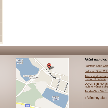
Akční nabídka:
Pallmann Sport Colo
Pallmann Sport Colo
Třívrstvá dřevěná p
Rustik - 3 parketa
QUICK STEP Livyn 
mořský vánek svěl
Turello Click 30 - 1
» Všechny akce