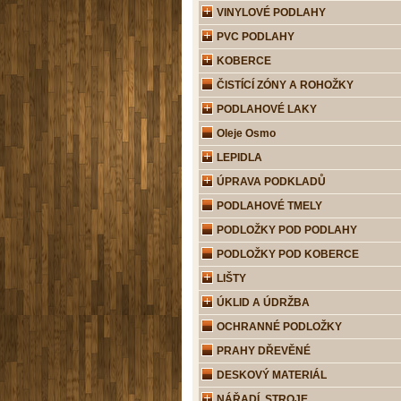
VINYLOVÉ PODLAHY
PVC PODLAHY
KOBERCE
ČISTÍCÍ ZÓNY A ROHOŽKY
PODLAHOVÉ LAKY
Oleje Osmo
LEPIDLA
ÚPRAVA PODKLADŮ
PODLAHOVÉ TMELY
PODLOŽKY POD PODLAHY
PODLOŽKY POD KOBERCE
LIŠTY
ÚKLID A ÚDRŽBA
OCHRANNÉ PODLOŽKY
PRAHY DŘEVĚNÉ
DESKOVÝ MATERIÁL
NÁŘADÍ, STROJE