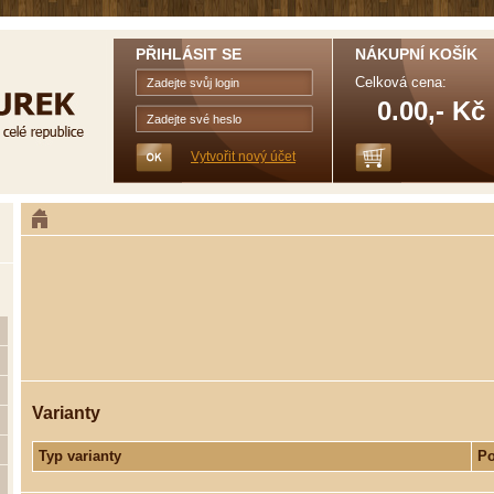
PŘIHLÁSIT SE
NÁKUPNÍ KOŠÍK
Celková cena:
0.00,- Kč
Vytvořit nový účet
Varianty
Typ varianty
Po