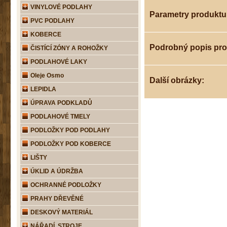
VINYLOVÉ PODLAHY
Parametry produktu
PVC PODLAHY
KOBERCE
Podrobný popis pr
ČISTÍCÍ ZÓNY A ROHOŽKY
PODLAHOVÉ LAKY
Oleje Osmo
Další obrázky:
LEPIDLA
ÚPRAVA PODKLADŮ
PODLAHOVÉ TMELY
PODLOŽKY POD PODLAHY
PODLOŽKY POD KOBERCE
LIŠTY
ÚKLID A ÚDRŽBA
OCHRANNÉ PODLOŽKY
PRAHY DŘEVĚNÉ
DESKOVÝ MATERIÁL
NÁŘADÍ, STROJE