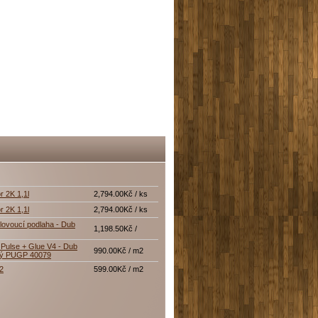
r 2K 1,1l
2,794.00Kč / ks
r 2K 1,1l
2,794.00Kč / ks
lovoucí podlaha - Dub
1,198.50Kč /
Pulse + Glue V4 - Dub
990.00Kč / m2
tý PUGP 40079
12
599.00Kč / m2