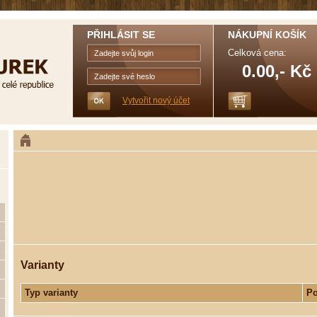
PŘIHLÁSIT SE
NÁKUPNÍ KOŠÍK
Celková cena:
0.00,- Kč
Vytvořit nový účet
Varianty
Typ varianty
Po