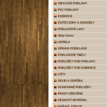
VINYLOVÉ PODLAHY
PVC PODLAHY
KOBERCE
ČISTÍCÍ ZÓNY A ROHOŽKY
PODLAHOVÉ LAKY
Oleje Osmo
LEPIDLA
ÚPRAVA PODKLADŮ
PODLAHOVÉ TMELY
PODLOŽKY POD PODLAHY
PODLOŽKY POD KOBERCE
LIŠTY
ÚKLID A ÚDRŽBA
OCHRANNÉ PODLOŽKY
PRAHY DŘEVĚNÉ
DESKOVÝ MATERIÁL
NÁŘADÍ, STROJE