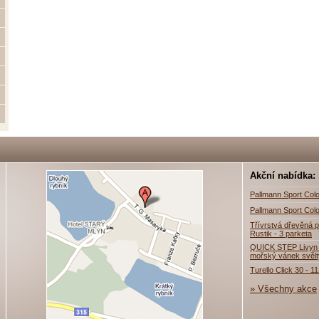
Akční nabídka:
Pallmann Sport Colo
Pallmann Sport Colo
Třívrstvá dřevěná p
Rustik - 3 parketa
QUICK STEP Livyn 
mořský vánek svěl
Turello Click 30 - 1
» Všechny akce