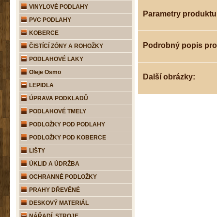
VINYLOVÉ PODLAHY
Parametry produktu
PVC PODLAHY
KOBERCE
Podrobný popis pr
ČISTÍCÍ ZÓNY A ROHOŽKY
PODLAHOVÉ LAKY
Oleje Osmo
Další obrázky:
LEPIDLA
ÚPRAVA PODKLADŮ
PODLAHOVÉ TMELY
PODLOŽKY POD PODLAHY
PODLOŽKY POD KOBERCE
LIŠTY
ÚKLID A ÚDRŽBA
OCHRANNÉ PODLOŽKY
PRAHY DŘEVĚNÉ
DESKOVÝ MATERIÁL
NÁŘADÍ, STROJE