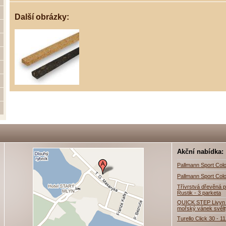
Další obrázky:
Akční nabídka:
Pallmann Sport Colo
Pallmann Sport Colo
Třívrstvá dřevěná p
Rustik - 3 parketa
QUICK STEP Livyn 
mořský vánek svěl
Turello Click 30 - 1