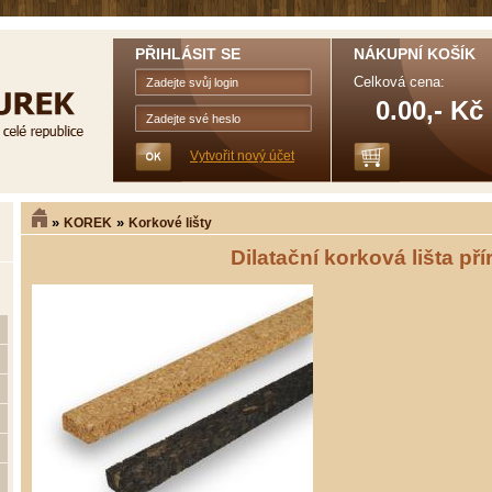
PŘIHLÁSIT SE
NÁKUPNÍ KOŠÍK
Celková cena:
0.00,- Kč
Vytvořit nový účet
»
»
KOREK
Korkové lišty
Dilatační korková lišta pří