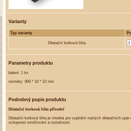
Varianty
Typ varianty
Po
Dilatační korková lišta
Parametry produktu
balení: 1 ks
rozměry: 900 * 10 * 22 mm
Podrobný popis produktu
Dilatační korková lišta přírodní
Dilatační korková lišta je vhodná pro vyplnění nutných dilatačních spár 
schopnost smršťování a roztažnosti.