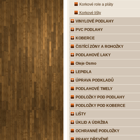
Korkové role a pláty
Korkové lišty
VINYLOVÉ PODLAHY
PVC PODLAHY
KOBERCE
ČISTÍCÍ ZÓNY A ROHOŽKY
PODLAHOVÉ LAKY
Oleje Osmo
LEPIDLA
ÚPRAVA PODKLADŮ
PODLAHOVÉ TMELY
PODLOŽKY POD PODLAHY
PODLOŽKY POD KOBERCE
LIŠTY
ÚKLID A ÚDRŽBA
OCHRANNÉ PODLOŽKY
PRAHY DŘEVĚNÉ