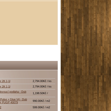
r 2K 1,1l
2,794.00Kč / ks
r 2K 1,1l
2,794.00Kč / ks
lovoucí podlaha - Dub
1,198.50Kč /
Pulse + Glue V4 - Dub
990.00Kč / m2
tý PUGP 40079
12
599.00Kč / m2