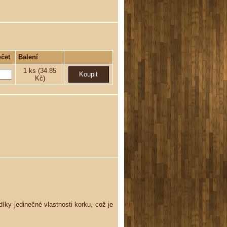
čet
Balení
1
ks
(34.85
Kč)
díky jedinečné vlastnosti korku, což je