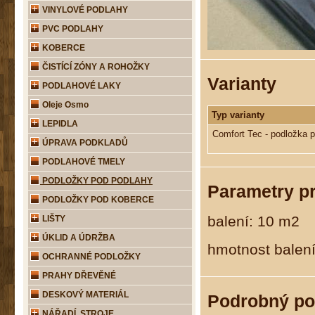
VINYLOVÉ PODLAHY
PVC PODLAHY
KOBERCE
ČISTÍCÍ ZÓNY A ROHOŽKY
Varianty
PODLAHOVÉ LAKY
Oleje Osmo
Typ varianty
LEPIDLA
Comfort Tec - podložka p
ÚPRAVA PODKLADŮ
PODLAHOVÉ TMELY
PODLOŽKY POD PODLAHY
Parametry p
PODLOŽKY POD KOBERCE
balení: 10 m2
LIŠTY
ÚKLID A ÚDRŽBA
hmotnost balení
OCHRANNÉ PODLOŽKY
PRAHY DŘEVĚNÉ
DESKOVÝ MATERIÁL
Podrobný po
NÁŘADÍ, STROJE