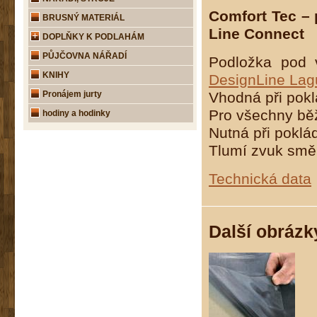
Comfort Tec – 
BRUSNÝ MATERIÁL
Line Connect
DOPLŇKY K PODLAHÁM
PŮJČOVNA NÁŘADÍ
Podložka pod 
KNIHY
DesignLine La
Pronájem jurty
Vhodná při pok
Pro všechny bě
hodiny a hodinky
Nutná při poklá
Tlumí zvuk směr
Technická data
Další obrázk