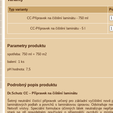
Typ varianty
Po
CC-Přípravek na čištění laminátu - 750 ml
CC-Přípravek na čištění laminátu - 5 l
Parametry produktu
spotřeba: 750 ml = 750 m2
balení: 1 ks
pH hodnota: 7,5
Podrobný popis produktu
Dr.Schutz CC – Přípravek na čištění laminátu
Šetrný neutrální čistící přípravek určený pro základní vyčištění nově
laminátových podlah a povrchů s laminátovou úpravou. Odstraňuje neč
Netvoří vrstvy. Speciální formulace účinných látek neutralizuje nepří
stará se při pravidelném používání o příjemnější ovzduší v míst