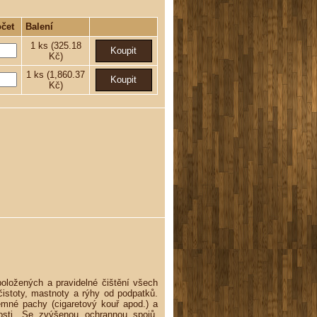
čet
Balení
1
ks
(325.18
Kč)
1
ks
(1,860.37
Kč)
 položených a pravidelné čištění všech
istoty, mastnoty a rýhy od podpatků.
jemné pachy (cigaretový kouř apod.) a
nosti. Se zvýšenou ochrannou spojů.