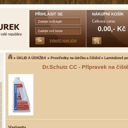
PŘIHLÁSIT SE
NÁKUPNÍ KOŠÍK
Celková cena:
0.00,- Kč
Vytvořit nový účet
»
»
»
ÚKLID A ÚDRŽBA
Prostředky na údržbu a čištění
Laminátové p
Dr.Schutz CC - Přípravek na čišt
Varianty