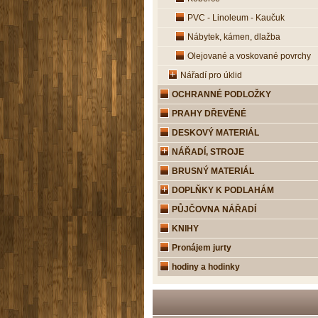
PVC - Linoleum - Kaučuk
Nábytek, kámen, dlažba
Olejované a voskované povrchy
Nářadí pro úklid
OCHRANNÉ PODLOŽKY
PRAHY DŘEVĚNÉ
DESKOVÝ MATERIÁL
NÁŘADÍ, STROJE
BRUSNÝ MATERIÁL
DOPLŇKY K PODLAHÁM
PŮJČOVNA NÁŘADÍ
KNIHY
Pronájem jurty
hodiny a hodinky