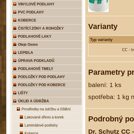
VINYLOVÉ PODLAHY
PVC PODLAHY
KOBERCE
Varianty
ČISTÍCÍ ZÓNY A ROHOŽKY
PODLAHOVÉ LAKY
Typ varianty
Oleje Osmo
CC - In
LEPIDLA
ÚPRAVA PODKLADŮ
PODLAHOVÉ TMELY
Parametry p
PODLOŽKY POD PODLAHY
balení: 1 ks
PODLOŽKY POD KOBERCE
LIŠTY
spotřeba: 1 kg 
ÚKLID A ÚDRŽBA
Prostředky na údržbu a čištění
Podrobný po
Lakované dřevo a korek
Laminátové podlahy
Dr. Schutz CC –
Koberce