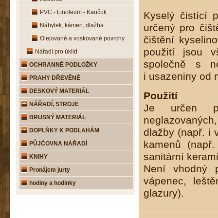
PVC - Linoleum - Kaučuk
Kyselý čistící
Nábytek, kámen, dlažba
určený pro čiš
čištění kyseli
Olejované a voskované povrchy
použití jsou 
Nářadí pro úklid
společně s ne
OCHRANNÉ PODLOŽKY
i usazeniny od m
PRAHY DŘEVĚNÉ
DESKOVÝ MATERIÁL
Použití
NÁŘADÍ, STROJE
Je určen pro
BRUSNÝ MATERIÁL
neglazovaných,
dlažby (např. i
DOPLŇKY K PODLAHÁM
kamenů (např. 
PŮJČOVNA NÁŘADÍ
sanitární kerami
KNIHY
Není vhodný p
Pronájem jurty
vápenec, lešt
hodiny a hodinky
glazury).