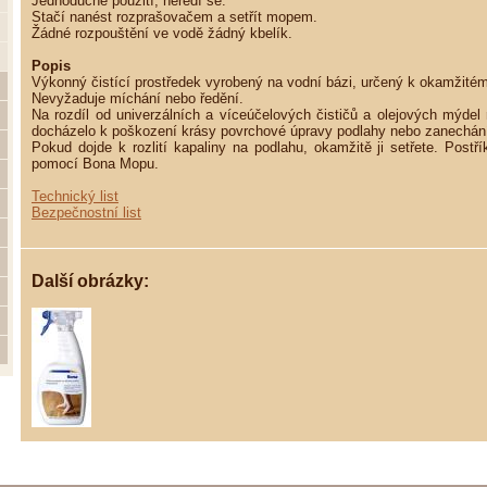
Jednoduché použití, neředí se.
Stačí nanést rozprašovačem a setřít mopem.
Žádné rozpouštění ve vodě žádný kbelík.
Popis
Výkonný čistící prostředek vyrobený na vodní bázi, určený k okamžitém
Nevyžaduje míchání nebo ředění.
Na rozdíl od univerzálních a víceúčelových čističů a olejových mýdel ry
docházelo k poškození krásy povrchové úpravy podlahy nebo zanechání 
Pokud dojde k rozlití kapaliny na podlahu, okamžitě ji setřete. Postřík
pomocí Bona Mopu.
Technický list
Bezpečnostní list
Další obrázky: