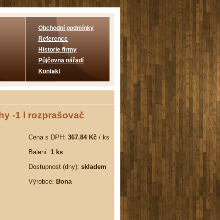
Obchodní podmínky
Reference
Historie firmy
Půjčovna nářadí
Kontakt
hy -1 l rozprašovač
Cena s DPH:
367.84 Kč
/ ks
Balení:
1 ks
Dostupnost (dny):
skladem
Výrobce:
Bona