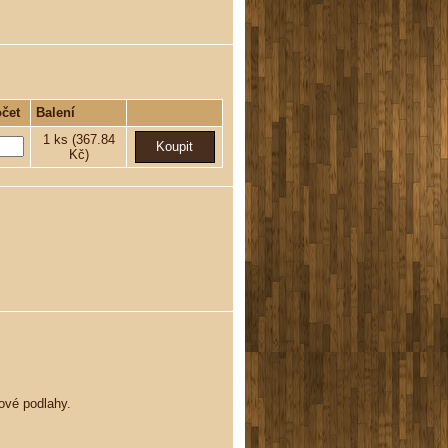
čet
Balení
1
ks
(367.84
Kč)
ové podlahy.