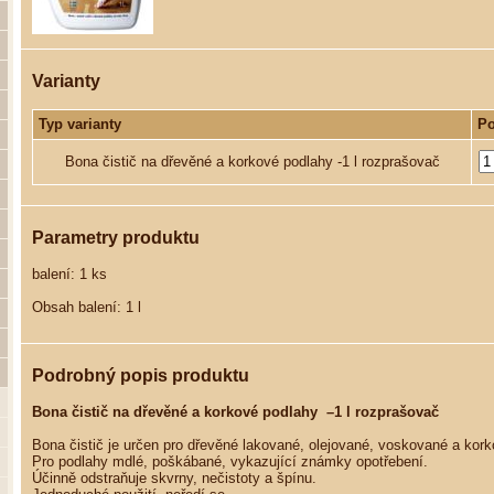
Varianty
Typ varianty
Po
Bona čistič na dřevěné a korkové podlahy -1 l rozprašovač
Parametry produktu
balení: 1 ks
Obsah balení: 1 l
Podrobný popis produktu
Bona čistič na dřevěné a korkové podlahy –1 l rozprašovač
Bona čistič je určen pro dřevěné lakované, olejované, voskované a kork
Pro podlahy mdlé, poškábané, vykazující známky opotřebení.
Účinně odstraňuje skvrny, nečistoty a špínu.