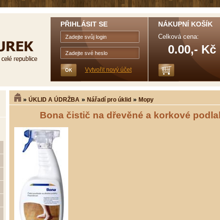
PŘIHLÁSIT SE
NÁKUPNÍ KOŠÍK
Celková cena:
0.00,- Kč
Vytvořit nový účet
»
»
»
ÚKLID A ÚDRŽBA
Nářadí pro úklid
Mopy
Bona čistič na dřevěné a korkové podla