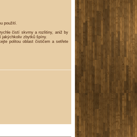
u použití.
chle čistí skvrny a rozlitiny, aniž by
jakýchkoliv zbytků špíny.
ejte politou oblast čističem a setřete