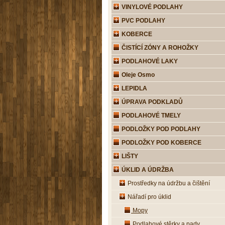
VINYLOVÉ PODLAHY
PVC PODLAHY
KOBERCE
ČISTÍCÍ ZÓNY A ROHOŽKY
PODLAHOVÉ LAKY
Oleje Osmo
LEPIDLA
ÚPRAVA PODKLADŮ
PODLAHOVÉ TMELY
PODLOŽKY POD PODLAHY
PODLOŽKY POD KOBERCE
LIŠTY
ÚKLID A ÚDRŽBA
Prostředky na údržbu a čištění
Nářadí pro úklid
Mopy
Podlahové stěrky a pady