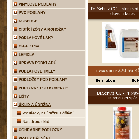
VINYLOVÉ PODLAHY
Dr. Schutz CC - Intenzivní 
PVC PODLAHY
dřevo a korek
KOBERCE
ČISTÍCÍ ZÓNY A ROHOŽKY
PODLAHOVÉ LAKY
Oleje Osmo
LEPIDLA
ÚPRAVA PODKLADŮ
370.56
Kč
PODLAHOVÉ TMELY
Cena s DPH:
PODLOŽKY POD PODLAHY
PODLOŽKY POD KOBERCE
Dr.Schutz CC - Příprav
LIŠTY
impregnaci spár
ÚKLID A ÚDRŽBA
Prostředky na údržbu a čištění
Nářadí pro úklid
OCHRANNÉ PODLOŽKY
PRAHY DŘEVĚNÉ