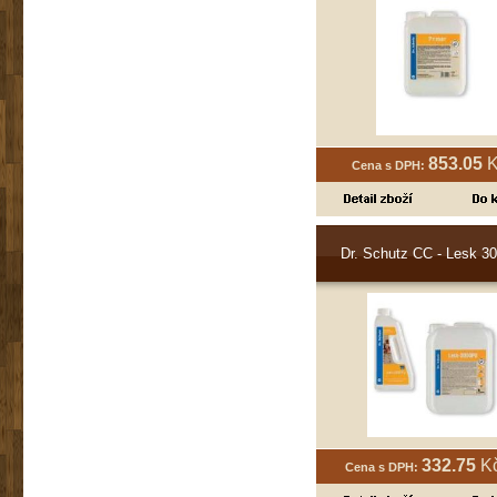
853.05
Kč
Cena s DPH:
Dr. Schutz CC - Lesk 3
332.75
Kč
Cena s DPH: