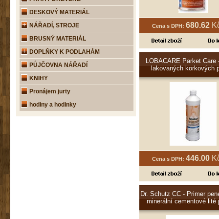
DESKOVÝ MATERIÁL
680.62
Kč
NÁŘADÍ, STROJE
Cena s DPH:
BRUSNÝ MATERIÁL
DOPLŇKY K PODLAHÁM
LOBACARE Parket Care -
PŮJČOVNA NÁŘADÍ
lakovaných korkových 
KNIHY
Pronájem jurty
hodiny a hodinky
446.00
Kč
Cena s DPH:
Dr. Schutz CC - Primer pen
minerální cementové lité