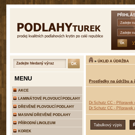
PŘIHLÁS
V
»
ÚKLID A ÚDRŽBA
MENU
Prostředky na údržbu a č
AKCE
LAMINÁTOVÉ PLOVOUCÍ PODLAHY
Dr.Schutz CC - Přípravek 
DŘEVĚNÉ PLOVOUCÍ PODLAHY
Dr.Schutz CC - Přípravek 
MASIVNÍ DŘEVĚNÉ PODLAHY
PŘÍRODNÍ LINOLEUM
KOREK