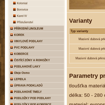
Kolonial
Borovice
Karel IV
Varianty
Příslušenství
PŘÍRODNÍ LINOLEUM
Typ varianty
KOREK
Masivní dubová pr
VINYLOVÉ PODLAHY
PVC PODLAHY
Masivní dubová pr
KOBERCE
Masivní dubová prkn
ČISTÍCÍ ZÓNY A ROHOŽKY
PODLAHOVÉ LAKY
Oleje Osmo
Parametry p
LEPIDLA
tloušťka materi
ÚPRAVA PODKLADŮ
PODLAHOVÉ TMELY
délka: 50 - 280
PODLOŽKY POD PODLAHY
material: evrop
PODLOŽKY POD KOBERCE