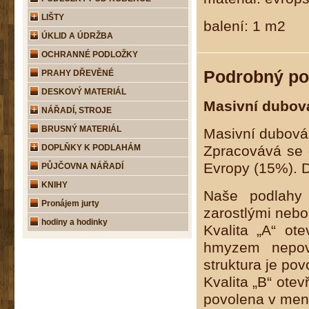
LIŠTY
balení: 1 m2
ÚKLID A ÚDRŽBA
OCHRANNÉ PODLOŽKY
Podrobný po
PRAHY DŘEVĚNÉ
DESKOVÝ MATERIÁL
Masivní dubov
NÁŘADÍ, STROJE
BRUSNÝ MATERIÁL
Masivní dubová
DOPLŇKY K PODLAHÁM
Zpracovává se 
Evropy (15%). D
PŮJČOVNA NÁŘADÍ
KNIHY
Naše podlahy 
Pronájem jurty
zarostlými nebo
hodiny a hodinky
Kvalita „A“ o
hmyzem nepovo
struktura je pov
Kvalita „B“ ote
povolena v menš