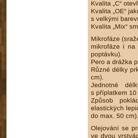
Kvalita „C“ ote
Kvalita „OE“ jak
s velkými barev
Kvalita „Mix“ 
Mikrofáze (sraž
mikrofáze i na
poptávku).
Pero a drážka p
Různé délky pr
cm).
Jednotné dél
s příplatkem 10
Způsob poklá
elastických lep
do max. 50 cm)
Olejování se pr
ve dvou vrstvá