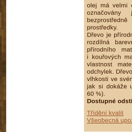
olej má velmi 
označovány 
bezprostředně
prostředky.
Dřevo je přírod
rozdílná bare
přírodního ma
i kouřových ma
vlastnost mat
odchylek. Dřevo
vlhkosti ve sv
jak si dokáže u
60 %).
Dostupné odstín
Třídění kvalit
Všeobecná upoz