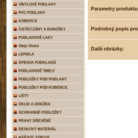
VINYLOVÉ PODLAHY
Parametry produktu
PVC PODLAHY
KOBERCE
Podrobný popis pr
ČISTÍCÍ ZÓNY A ROHOŽKY
PODLAHOVÉ LAKY
Oleje Osmo
Další obrázky:
LEPIDLA
ÚPRAVA PODKLADŮ
PODLAHOVÉ TMELY
PODLOŽKY POD PODLAHY
PODLOŽKY POD KOBERCE
LIŠTY
ÚKLID A ÚDRŽBA
OCHRANNÉ PODLOŽKY
PRAHY DŘEVĚNÉ
DESKOVÝ MATERIÁL
NÁŘADÍ, STROJE