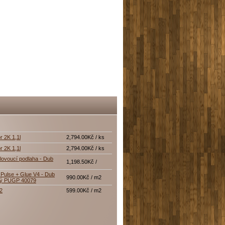
r 2K 1,1l
2,794.00Kč / ks
r 2K 1,1l
2,794.00Kč / ks
lovoucí podlaha - Dub
1,198.50Kč /
Pulse + Glue V4 - Dub
990.00Kč / m2
tý PUGP 40079
12
599.00Kč / m2