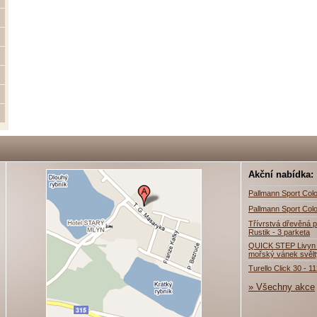
Akční nabídka:
Pallmann Sport Colo
Pallmann Sport Colo
Třívrstvá dřevěná p
Rustik - 3 parketa
QUICK STEP Livyn 
mořský vánek svěl
Turello Click 30 - 1
» Všechny akce