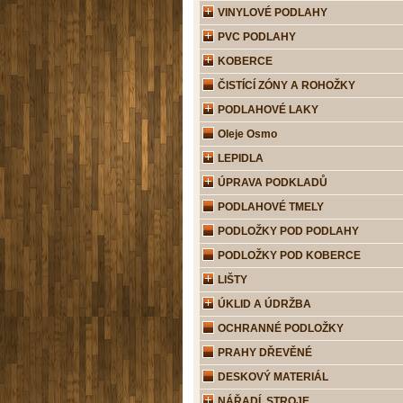
VINYLOVÉ PODLAHY
PVC PODLAHY
KOBERCE
ČISTÍCÍ ZÓNY A ROHOŽKY
PODLAHOVÉ LAKY
Oleje Osmo
LEPIDLA
ÚPRAVA PODKLADŮ
PODLAHOVÉ TMELY
PODLOŽKY POD PODLAHY
PODLOŽKY POD KOBERCE
LIŠTY
ÚKLID A ÚDRŽBA
OCHRANNÉ PODLOŽKY
PRAHY DŘEVĚNÉ
DESKOVÝ MATERIÁL
NÁŘADÍ, STROJE