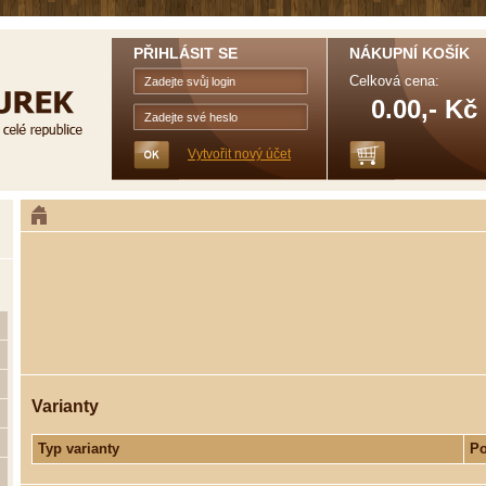
PŘIHLÁSIT SE
NÁKUPNÍ KOŠÍK
Celková cena:
0.00,- Kč
Vytvořit nový účet
Varianty
Typ varianty
Po