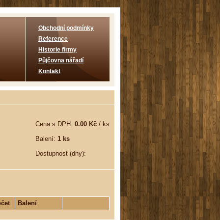
Obchodní podmínky
Reference
Historie firmy
Půjčovna nářadí
Kontakt
Cena s DPH:
0.00 Kč
/ ks
Balení:
1 ks
Dostupnost (dny):
čet
Balení