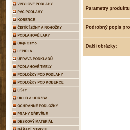
VINYLOVÉ PODLAHY
Parametry produktu
PVC PODLAHY
KOBERCE
Podrobný popis pr
ČISTÍCÍ ZÓNY A ROHOŽKY
PODLAHOVÉ LAKY
Oleje Osmo
Další obrázky:
LEPIDLA
ÚPRAVA PODKLADŮ
PODLAHOVÉ TMELY
PODLOŽKY POD PODLAHY
PODLOŽKY POD KOBERCE
LIŠTY
ÚKLID A ÚDRŽBA
OCHRANNÉ PODLOŽKY
PRAHY DŘEVĚNÉ
DESKOVÝ MATERIÁL
NÁŘADÍ, STROJE