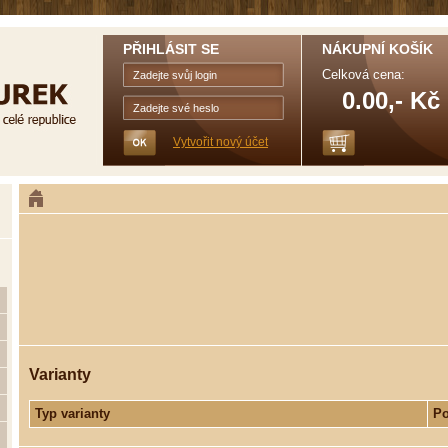
PŘIHLÁSIT SE
NÁKUPNÍ KOŠÍK
Celková cena:
0.00,- Kč
Vytvořit nový účet
Varianty
Typ varianty
Po