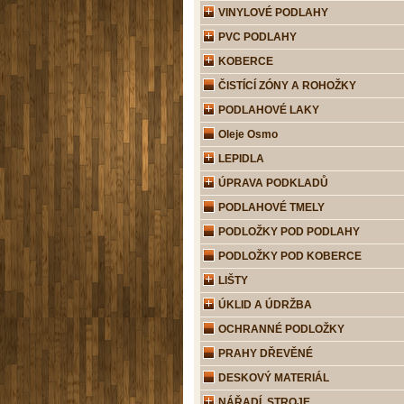
VINYLOVÉ PODLAHY
PVC PODLAHY
KOBERCE
ČISTÍCÍ ZÓNY A ROHOŽKY
PODLAHOVÉ LAKY
Oleje Osmo
LEPIDLA
ÚPRAVA PODKLADŮ
PODLAHOVÉ TMELY
PODLOŽKY POD PODLAHY
PODLOŽKY POD KOBERCE
LIŠTY
ÚKLID A ÚDRŽBA
OCHRANNÉ PODLOŽKY
PRAHY DŘEVĚNÉ
DESKOVÝ MATERIÁL
NÁŘADÍ, STROJE