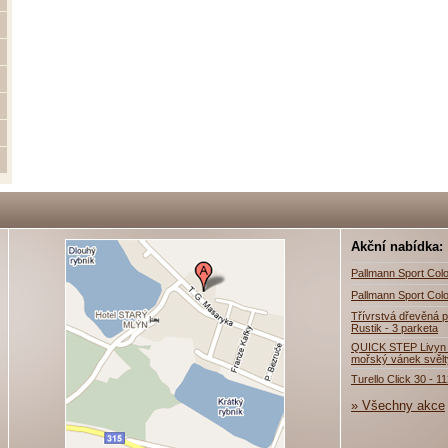
Akční nabídka:
Pallmann Sport Colo
Pallmann Sport Colo
Třívrstvá dřevěná p
Rustik - 3 parketa
QUICK STEP Livyn 
mořský vánek svěl
Turello Click 30 - 1
» Všechny akce