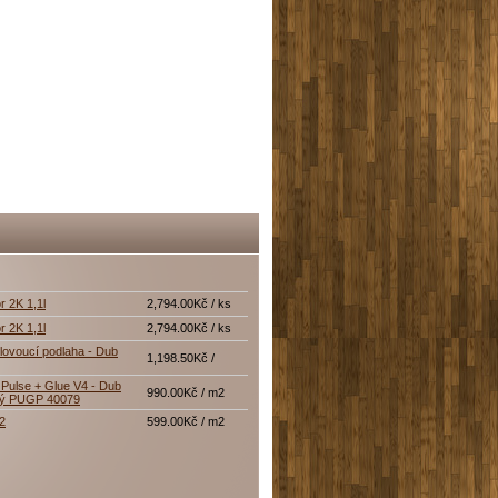
r 2K 1,1l
2,794.00Kč / ks
r 2K 1,1l
2,794.00Kč / ks
lovoucí podlaha - Dub
1,198.50Kč /
Pulse + Glue V4 - Dub
990.00Kč / m2
tý PUGP 40079
12
599.00Kč / m2