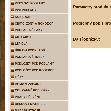
VINYLOVÉ PODLAHY
Parametry produktu
PVC PODLAHY
KOBERCE
Podrobný popis pr
ČISTÍCÍ ZÓNY A ROHOŽKY
PODLAHOVÉ LAKY
Oleje Osmo
Další obrázky:
LEPIDLA
ÚPRAVA PODKLADŮ
PODLAHOVÉ TMELY
PODLOŽKY POD PODLAHY
PODLOŽKY POD KOBERCE
LIŠTY
ÚKLID A ÚDRŽBA
OCHRANNÉ PODLOŽKY
PRAHY DŘEVĚNÉ
DESKOVÝ MATERIÁL
NÁŘADÍ, STROJE