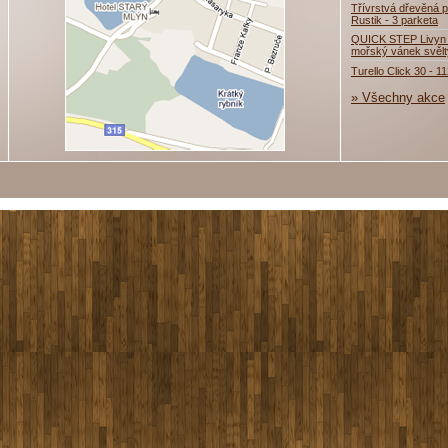
Třívrstvá dřevěná p
Rustik - 3 parketa
QUICK STEP Livyn 
mořský vánek svěl
Turello Click 30 - 1
» Všechny akce