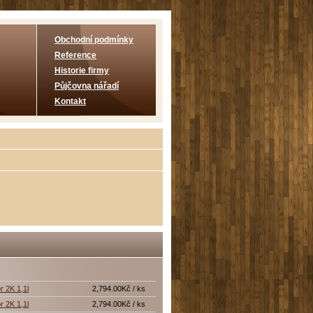
Obchodní podmínky
Reference
Historie firmy
Půjčovna nářadí
Kontakt
r 2K 1,1l
2,794.00Kč / ks
r 2K 1,1l
2,794.00Kč / ks