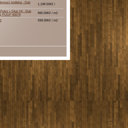
lovoucí podlaha - Dub
1,198.50Kč /
Pulse + Glue V4 - Dub
990.00Kč / m2
tý PUGP 40079
12
599.00Kč / m2