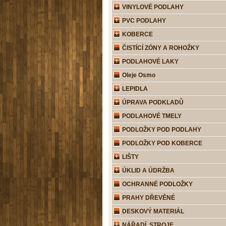
VINYLOVÉ PODLAHY
PVC PODLAHY
KOBERCE
ČISTÍCÍ ZÓNY A ROHOŽKY
PODLAHOVÉ LAKY
Oleje Osmo
LEPIDLA
ÚPRAVA PODKLADŮ
PODLAHOVÉ TMELY
PODLOŽKY POD PODLAHY
PODLOŽKY POD KOBERCE
LIŠTY
ÚKLID A ÚDRŽBA
OCHRANNÉ PODLOŽKY
PRAHY DŘEVĚNÉ
DESKOVÝ MATERIÁL
NÁŘADÍ, STROJE