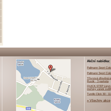
Akční nabídka:
Pallmann Sport Colo
Pallmann Sport Colo
Třívrstvá dřevěná p
Rustik - 3 parketa
QUICK STEP Livyn 
mořský vánek svěl
Turello Click 30 - 1
» Všechny akce