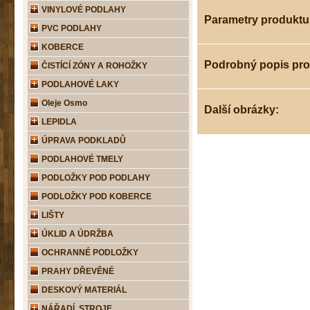
VINYLOVÉ PODLAHY
Parametry produktu
PVC PODLAHY
KOBERCE
Podrobný popis pr
ČISTÍCÍ ZÓNY A ROHOŽKY
PODLAHOVÉ LAKY
Oleje Osmo
Další obrázky:
LEPIDLA
ÚPRAVA PODKLADŮ
PODLAHOVÉ TMELY
PODLOŽKY POD PODLAHY
PODLOŽKY POD KOBERCE
LIŠTY
ÚKLID A ÚDRŽBA
OCHRANNÉ PODLOŽKY
PRAHY DŘEVĚNÉ
DESKOVÝ MATERIÁL
NÁŘADÍ, STROJE