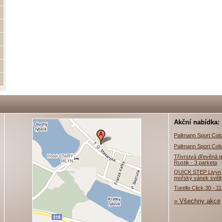
Akční nabídka:
Pallmann Sport Colo
Pallmann Sport Colo
Třívrstvá dřevěná p
Rustik - 3 parketa
QUICK STEP Livyn 
mořský vánek svěl
Turello Click 30 - 1
» Všechny akce