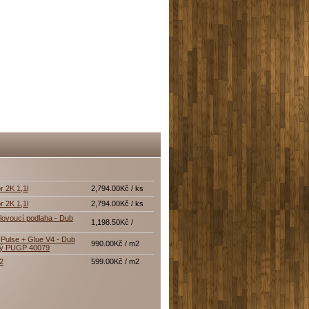
r 2K 1,1l
2,794.00Kč / ks
r 2K 1,1l
2,794.00Kč / ks
lovoucí podlaha - Dub
1,198.50Kč /
Pulse + Glue V4 - Dub
990.00Kč / m2
tý PUGP 40079
12
599.00Kč / m2