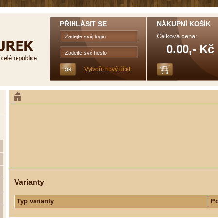
PŘIHLÁSIT SE
NÁKUPNÍ KOŠÍK
Celková cena:
0.00,- Kč
Vytvořit nový účet
Varianty
Typ varianty
Po