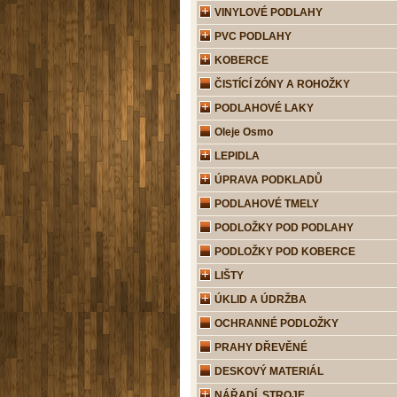
VINYLOVÉ PODLAHY
PVC PODLAHY
KOBERCE
ČISTÍCÍ ZÓNY A ROHOŽKY
PODLAHOVÉ LAKY
Oleje Osmo
LEPIDLA
ÚPRAVA PODKLADŮ
PODLAHOVÉ TMELY
PODLOŽKY POD PODLAHY
PODLOŽKY POD KOBERCE
LIŠTY
ÚKLID A ÚDRŽBA
OCHRANNÉ PODLOŽKY
PRAHY DŘEVĚNÉ
DESKOVÝ MATERIÁL
NÁŘADÍ, STROJE