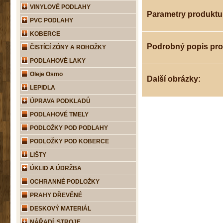
VINYLOVÉ PODLAHY
Parametry produktu
PVC PODLAHY
KOBERCE
Podrobný popis pr
ČISTÍCÍ ZÓNY A ROHOŽKY
PODLAHOVÉ LAKY
Oleje Osmo
Další obrázky:
LEPIDLA
ÚPRAVA PODKLADŮ
PODLAHOVÉ TMELY
PODLOŽKY POD PODLAHY
PODLOŽKY POD KOBERCE
LIŠTY
ÚKLID A ÚDRŽBA
OCHRANNÉ PODLOŽKY
PRAHY DŘEVĚNÉ
DESKOVÝ MATERIÁL
NÁŘADÍ, STROJE