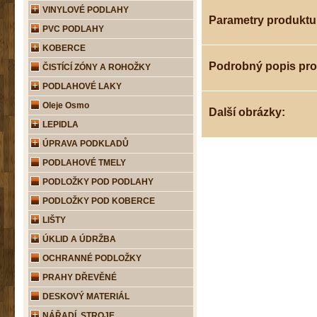
VINYLOVÉ PODLAHY
Parametry produktu
PVC PODLAHY
KOBERCE
Podrobný popis pr
ČISTÍCÍ ZÓNY A ROHOŽKY
PODLAHOVÉ LAKY
Oleje Osmo
Další obrázky:
LEPIDLA
ÚPRAVA PODKLADŮ
PODLAHOVÉ TMELY
PODLOŽKY POD PODLAHY
PODLOŽKY POD KOBERCE
LIŠTY
ÚKLID A ÚDRŽBA
OCHRANNÉ PODLOŽKY
PRAHY DŘEVĚNÉ
DESKOVÝ MATERIÁL
NÁŘADÍ, STROJE