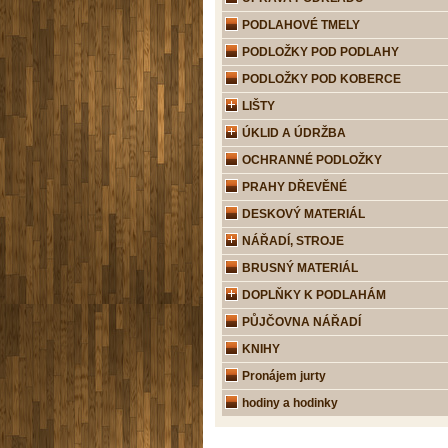
PODLAHOVÉ TMELY
PODLOŽKY POD PODLAHY
PODLOŽKY POD KOBERCE
LIŠTY
ÚKLID A ÚDRŽBA
OCHRANNÉ PODLOŽKY
PRAHY DŘEVĚNÉ
DESKOVÝ MATERIÁL
NÁŘADÍ, STROJE
BRUSNÝ MATERIÁL
DOPLŇKY K PODLAHÁM
PŮJČOVNA NÁŘADÍ
KNIHY
Pronájem jurty
hodiny a hodinky