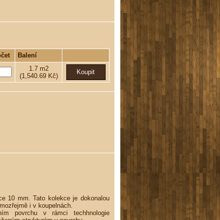
čet
Balení
1.7
m2
(1,540.69 Kč)
ťce 10 mm. Tato kolekce je dokonalou
samozřejmě i v koupelnách.
ním povrchu v rámci techhnologie