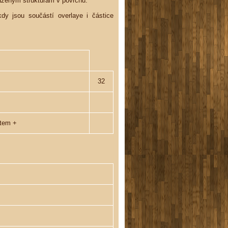
raženým strukturám v povrchu.
dy jsou součástí overlaye i částice
32
stem +