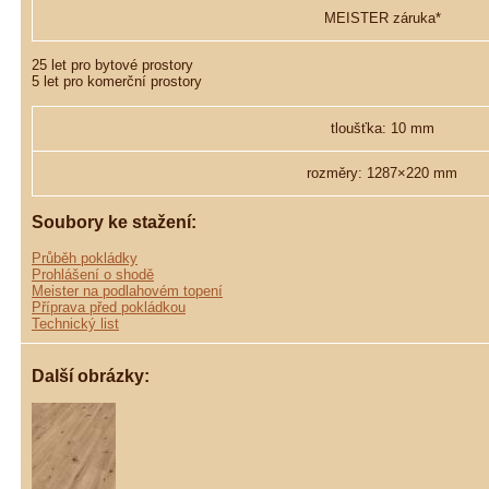
MEISTER záruka*
25 let pro bytové prostory
5 let pro komerční prostory
tloušťka: 10 mm
rozměry: 1287×220 mm
Soubory ke stažení:
Průběh pokládky
Prohlášení o shodě
Meister na podlahovém topení
Příprava před pokládkou
Technický list
Další obrázky: