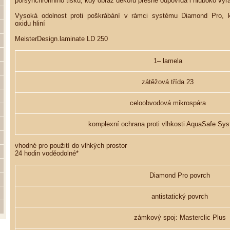
pórsynchronního tisku, kdy obraz dekoru přesně odpovídá i hluboko vy
Vysoká odolnost proti poškrábání v rámci systému Diamond Pro, k
oxidu hliní
MeisterDesign­.laminate LD 250
1– lamela
zátěžová třída 23
celoobvodová mikrospára
komplexní ochrana proti vlhkosti AquaSafe Sy
vhodné pro použití do vlhkých prostor
24 hodin voděodolné*
Diamond Pro povrch
antistatický povrch
zámkový spoj: Masterclic Plus