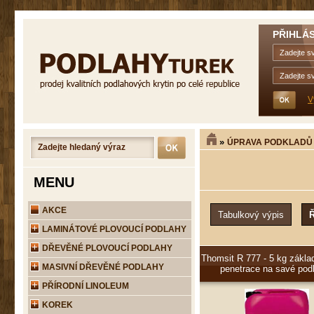
PŘIHLÁS
V
»
ÚPRAVA PODKLADŮ
MENU
AKCE
LAMINÁTOVÉ PLOVOUCÍ PODLAHY
DŘEVĚNÉ PLOVOUCÍ PODLAHY
Thomsit R 777 - 5 kg základ
MASIVNÍ DŘEVĚNÉ PODLAHY
penetrace na savé pod
PŘÍRODNÍ LINOLEUM
KOREK