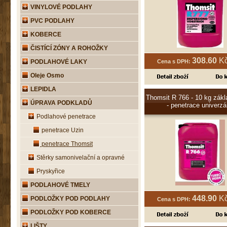
VINYLOVÉ PODLAHY
PVC PODLAHY
KOBERCE
ČISTÍCÍ ZÓNY A ROHOŽKY
308.60
Kč
PODLAHOVÉ LAKY
Cena s DPH:
Oleje Osmo
LEPIDLA
Thomsit R 766 - 10 kg zákl
ÚPRAVA PODKLADŮ
- penetrace univerzá
Podlahové penetrace
penetrace Uzin
penetrace Thomsit
Stěrky samonivelační a opravné
Pryskyřice
PODLAHOVÉ TMELY
448.90
Kč
PODLOŽKY POD PODLAHY
Cena s DPH:
PODLOŽKY POD KOBERCE
LIŠTY