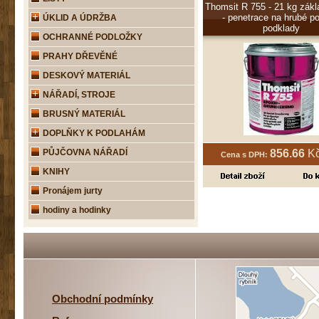
Thomsit R 755 - 21 kg zákl
- penetrace na hrubé p
ÚKLID A ÚDRŽBA
podklady
OCHRANNÉ PODLOŽKY
PRAHY DŘEVĚNÉ
DESKOVÝ MATERIÁL
NÁŘADÍ, STROJE
BRUSNÝ MATERIÁL
DOPLŇKY K PODLAHÁM
PŮJČOVNA NÁŘADÍ
856.66
Kč
Cena s DPH:
KNIHY
Pronájem jurty
hodiny a hodinky
Obchodní podmínky