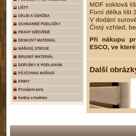
MDF soklová li
LIŠTY
Fixní délka lišt
ÚKLID A ÚDRŽBA
V dodání surové
OCHRANNÉ PODLOŽKY
Čistý vzhled, b
PRAHY DŘEVĚNÉ
Při nákupu p
DESKOVÝ MATERIÁL
ESCO, ve které
NÁŘADÍ, STROJE
BRUSNÝ MATERIÁL
DOPLŇKY K PODLAHÁM
Další obrázk
PŮJČOVNA NÁŘADÍ
KNIHY
Pronájem jurty
hodiny a hodinky