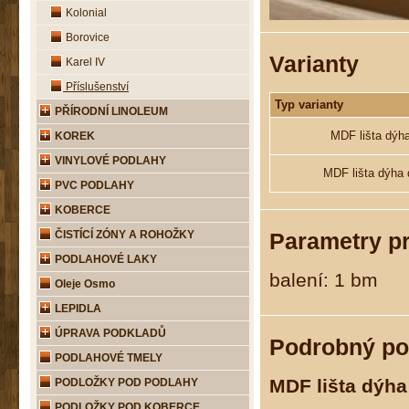
Kolonial
Borovice
Varianty
Karel IV
Příslušenství
Typ varianty
PŘÍRODNÍ LINOLEUM
MDF lišta dýh
KOREK
VINYLOVÉ PODLAHY
MDF lišta dýha
PVC PODLAHY
KOBERCE
ČISTÍCÍ ZÓNY A ROHOŽKY
Parametry p
PODLAHOVÉ LAKY
balení: 1 bm
Oleje Osmo
LEPIDLA
ÚPRAVA PODKLADŮ
Podrobný po
PODLAHOVÉ TMELY
MDF lišta dýh
PODLOŽKY POD PODLAHY
PODLOŽKY POD KOBERCE