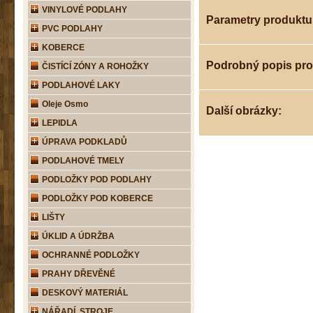
VINYLOVÉ PODLAHY
Parametry produktu
PVC PODLAHY
KOBERCE
Podrobný popis pr
ČISTÍCÍ ZÓNY A ROHOŽKY
PODLAHOVÉ LAKY
Oleje Osmo
Další obrázky:
LEPIDLA
ÚPRAVA PODKLADŮ
PODLAHOVÉ TMELY
PODLOŽKY POD PODLAHY
PODLOŽKY POD KOBERCE
LIŠTY
ÚKLID A ÚDRŽBA
OCHRANNÉ PODLOŽKY
PRAHY DŘEVĚNÉ
DESKOVÝ MATERIÁL
NÁŘADÍ, STROJE