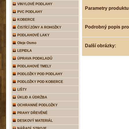
VINYLOVÉ PODLAHY
Parametry produktu
PVC PODLAHY
KOBERCE
Podrobný popis pr
ČISTÍCÍ ZÓNY A ROHOŽKY
PODLAHOVÉ LAKY
Oleje Osmo
Další obrázky:
LEPIDLA
ÚPRAVA PODKLADŮ
PODLAHOVÉ TMELY
PODLOŽKY POD PODLAHY
PODLOŽKY POD KOBERCE
LIŠTY
ÚKLID A ÚDRŽBA
OCHRANNÉ PODLOŽKY
PRAHY DŘEVĚNÉ
DESKOVÝ MATERIÁL
NÁŘADÍ, STROJE